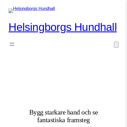
Hoppa
till
innehåll
Helsingborgs Hundhall
Hundkurser
Bygg starkare band och se
fantastiska framsteg