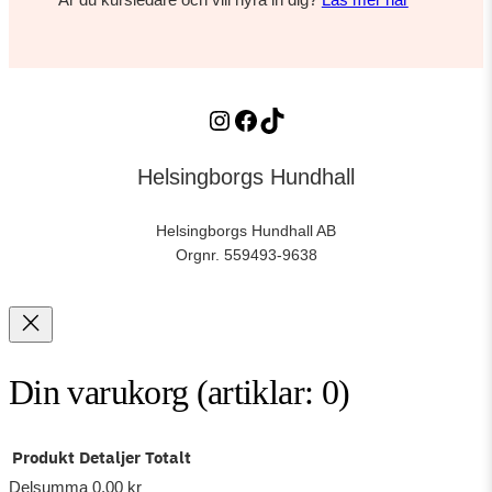
Är du kursledare och vill hyra in dig?
Läs mer här
Instagram
https://www.facebook.com/profile.php?id=61564895404113
TikTok
Helsingborgs Hundhall
Helsingborgs Hundhall AB
Orgnr. 559493-9638
Din varukorg
(artiklar: 0)
Produkt
Detaljer
Totalt
Delsumma
0,00 kr