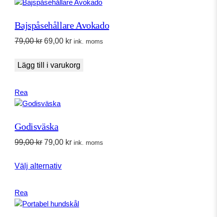
på
rea
Bajspåsehållare Avokado
Det
Det
79,00
kr
69,00
kr
ink. moms
ursprungliga
nuvarande
priset
priset
Lägg till i varukorg
var:
är:
79,00 kr.
69,00 kr.
Produkter
Rea
på
rea
Godisväska
Det
Det
99,00
kr
79,00
kr
ink. moms
ursprungliga
nuvarande
Välj alternativ
priset
priset
var:
är:
99,00 kr.
79,00 kr.
Produkter
Rea
på
rea