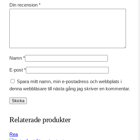
,
k
Din recension
*
v
0
r
o
0
.
k
a
d
k
o
r
m
ä
Namn
*
.
n
E-post
*
g
d
Spara mitt namn, min e-postadress och webbplats i
denna webbläsare till nästa gång jag skriver en kommentar.
Relaterade produkter
Produkter
Rea