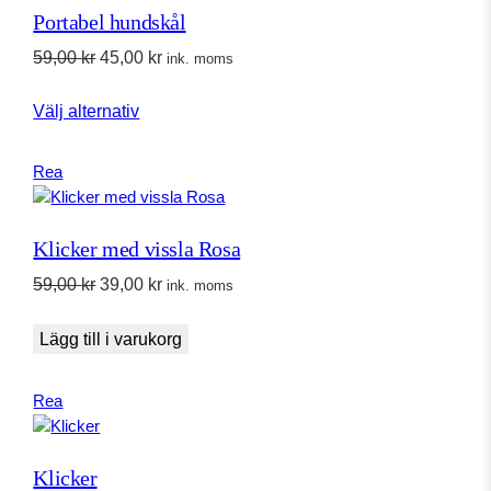
Portabel hundskål
Det
Det
59,00
kr
45,00
kr
ink. moms
ursprungliga
nuvarande
Välj alternativ
priset
priset
var:
är:
59,00 kr.
45,00 kr.
Produkter
Rea
på
rea
Klicker med vissla Rosa
Det
Det
59,00
kr
39,00
kr
ink. moms
ursprungliga
nuvarande
priset
priset
Lägg till i varukorg
var:
är:
59,00 kr.
39,00 kr.
Produkter
Rea
på
rea
Klicker