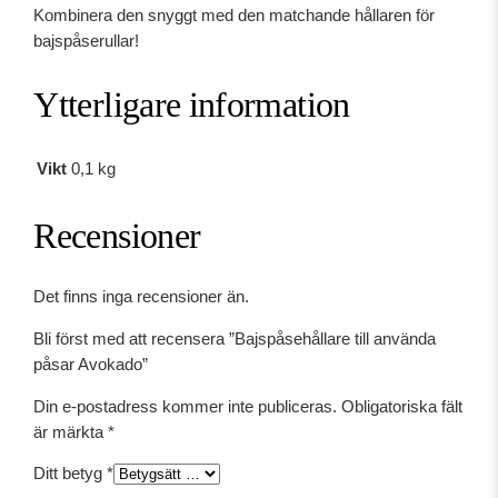
g
r
a
Kombinera den snyggt med den matchande hållaren för
a
i
r
bajspåserullar!
e
p
s
t
Ytterligare information
r
e
i
l
i
t
l
Vikt
0,1 kg
s
ä
a
e
r
n
Recensioner
v
t
:
ä
v
2
n
Det finns inga recensioner än.
d
a
9
Bli först med att recensera ”Bajspåsehållare till använda
a
r
,
påsar Avokado”
p
:
0
å
Din e-postadress kommer inte publiceras.
Obligatoriska fält
s
3
0
är märkta
*
a
9
r
Ditt betyg
*
A