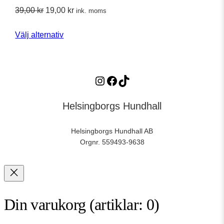
Det
Det
39,00
kr
19,00
kr
ink. moms
ursprungliga
nuvarande
Välj alternativ
priset
priset
var:
är:
39,00 kr.
19,00 kr.
Instagram
https://www.facebook.com/profile.php?id=61564895404113
TikTok
Helsingborgs Hundhall
Helsingborgs Hundhall AB
Orgnr. 559493-9638
Din varukorg
(artiklar: 0)