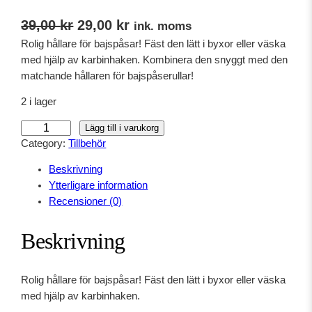
D
D
39,00
kr
29,00
kr
ink. moms
Rolig hållare för bajspåsar! Fäst den lätt i byxor eller väska
e
e
med hjälp av karbinhaken. Kombinera den snyggt med den
t
t
matchande hållaren för bajspåserullar!
u
n
2 i lager
r
u
B
Lägg till i varukorg
s
v
a
Category:
Tillbehör
p
a
j
Beskrivning
s
r
r
Ytterligare information
p
u
a
Recensioner (0)
å
n
n
s
Beskrivning
e
g
d
h
l
e
å
Rolig hållare för bajspåsar! Fäst den lätt i byxor eller väska
l
i
p
med hjälp av karbinhaken.
l